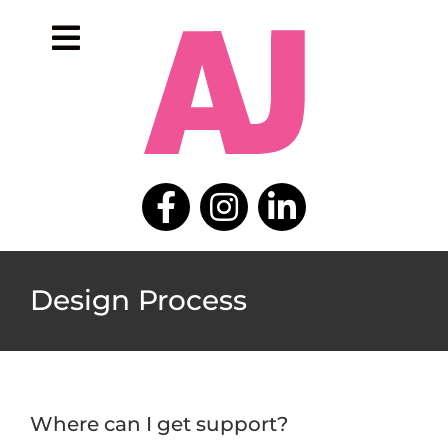
Skip
to
Toggle
content
Navigation
home
portfolio
about
contact
Design Process
Where can I get support?